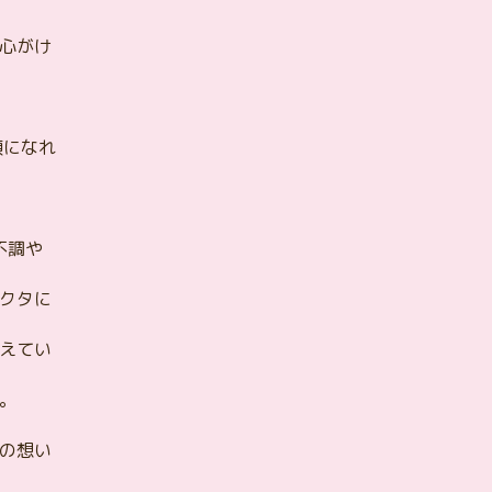
心がけ
顔になれ
不調や
クタに
えてい
。
の想い