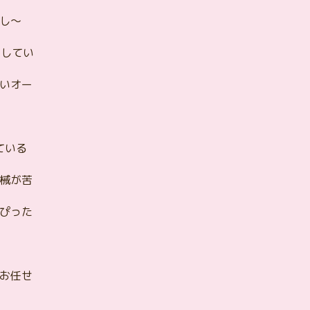
し～
切にしてい
いオー
ている
械が苦
ぴった
お任せ