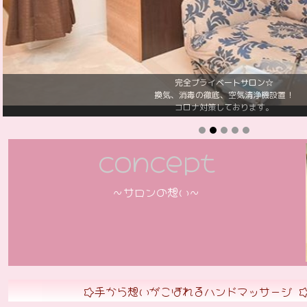
完全プライベートサロン☆
換気、消毒の徹底、空気清浄機設置！
コロナ対策しております。
concept
～サロンの想い～
☆手から想いがこぼれるハンドマッ