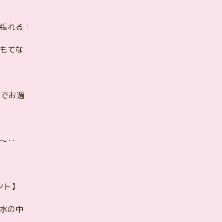
張れる！
もてな
ssでお過
～･･
ント】
水の中