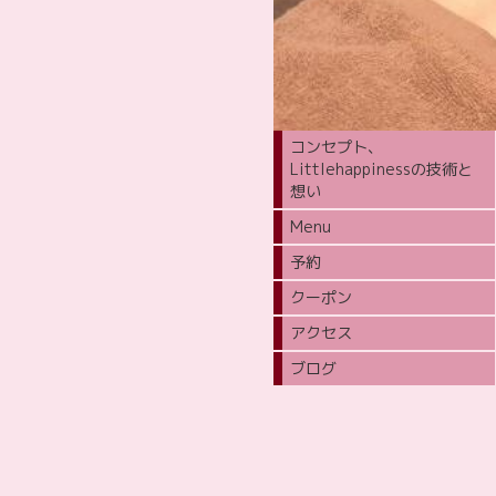
コンセプト、
Littlehappinessの技術と
想い
Menu
予約
クーポン
アクセス
ブログ