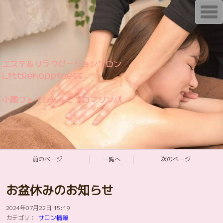
T
o
g
g
l
e
n
エステ＆リラクゼーションサロン
a
v
Littlehappiness
i
g
a
小顔フェイシャルとアロマリンパ
t
i
o
n
前のページ
一覧へ
次のページ
お盆休みのお知らせ
2024年07月22日 15:19
カテゴリ：
サロン情報